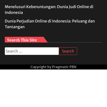
Menelusuri Keberuntungan: Dunia Judi Online di
Indonesia
Dunia Perjudian Online di Indonesia: Peluang dan
Tantangan
Search This Site
Search
for:
Copyright by
Pragmatic PBN