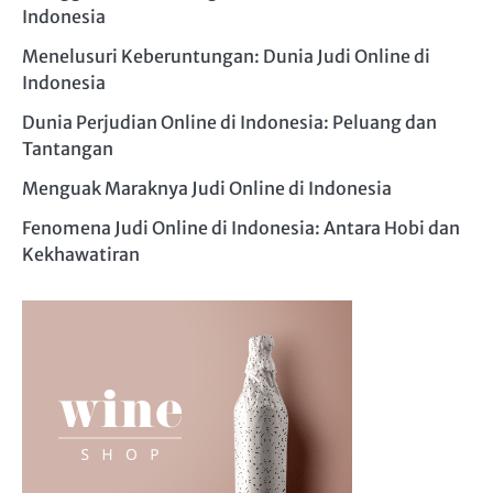
Indonesia
Menelusuri Keberuntungan: Dunia Judi Online di
Indonesia
Dunia Perjudian Online di Indonesia: Peluang dan
Tantangan
Menguak Maraknya Judi Online di Indonesia
Fenomena Judi Online di Indonesia: Antara Hobi dan
Kekhawatiran