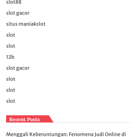
slot88
slot gacor
situs maniakslot
slot
slot
12b
slot gacor
slot
slot
slot
Recent Posts
Menggali Keberuntungan: Fenomena Judi Online di